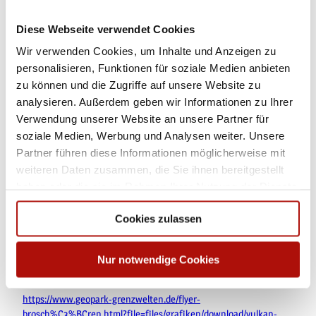
Kostenlose Parkplätze bei der Feuerwehr, Zum Sonnenberg 12,
34508 Willingen, Ortsteil Welleringhausen
Diese Webseite verwendet Cookies
Wir verwenden Cookies, um Inhalte und Anzeigen zu
Öffentliche Verkehrsmittel
personalisieren, Funktionen für soziale Medien anbieten
zu können und die Zugriffe auf unsere Website zu
Bus/Bahn bis Bahnhof Willingen oder Usseln, weiter mit Bus oder
Anrufsammeltaxi (AST) nach Welleringhausen, Haltestelle Mitte
analysieren. Außerdem geben wir Informationen zu Ihrer
Verwendung unserer Website an unsere Partner für
soziale Medien, Werbung und Analysen weiter. Unsere
Weitere Infos / Links
Partner führen diese Informationen möglicherweise mit
www.willingen.de/wandern
weiteren Daten zusammen, die Sie ihnen bereitgestellt
haben oder die sie im Rahmen Ihrer Nutzung der Dienste
www.geopark-grenzwelten.de/vulkan-und-geschichtspfad-
gesammelt haben.
welleringhausen.html
Cookies zulassen
Literatur
Nur notwendige Cookies
Flyer in der Tourist-Information erhältlich oder unter diesem
Link:
https://www.geopark-grenzwelten.de/flyer-
brosch%C3%BCren.html?file=files/grafiken/download/vulkan-