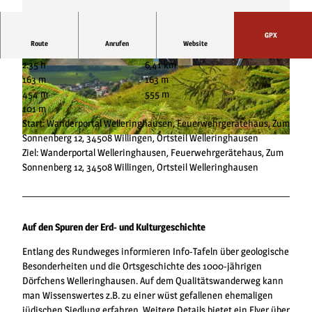
GPX
Route
Anrufen
Website
2:35 h
6,41 km
© Tourist-Information Willingen |
CC-BY-SA
© Tourist-Information Willingen |
CC-BY-SA
163 m
163 m
454 m
555 m
101 m
Start: Wanderportal Welleringhausen, Feuerwehrgerätehaus, Zum
Sonnenberg 12, 34508 Willingen, Ortsteil Welleringhausen
© Tourist-Information Willingen |
CC-BY-SA
Ziel: Wanderportal Welleringhausen, Feuerwehrgerätehaus, Zum
Sonnenberg 12, 34508 Willingen, Ortsteil Welleringhausen
Auf den Spuren der Erd- und Kulturgeschichte
Entlang des Rundweges informieren Info-Tafeln über geologische
Besonderheiten und die Ortsgeschichte des 1000-jährigen
Dörfchens Welleringhausen. Auf dem Qualitätswanderweg kann
man Wissenswertes z.B. zu einer wüst gefallenen ehemaligen
jüdischen Siedlung erfahren. Weitere Details bietet ein Flyer über