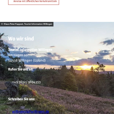
Anreise mit öffentlichen Verkehrsmitteln
© Klaus-Peter Kappest, Tourist-Information Willingen
Wo wir sind
Tourist-Information Willingen
Am Hagen 10
34508 Willingen (Upland)
Rufen Sie uns an:
+49 5632 / 9694353
Schreiben Sie uns:
willingen(at)willingen.de