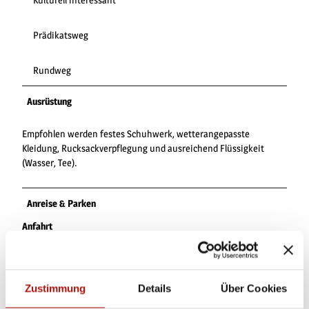
Prädikatsweg
Rundweg
Ausrüstung
Empfohlen werden festes Schuhwerk, wetterangepasste
Kleidung, Rucksackverpflegung und ausreichend Flüssigkeit
(Wasser, Tee).
Anreise & Parken
Anfahrt
Mit dem Auto über die B251 bis zum Gasthof Ohlenbeck zwischen
Usseln und Neerdar, Abzweig Welleringhausen.
Zustimmung
Details
Über Cookies
Parken