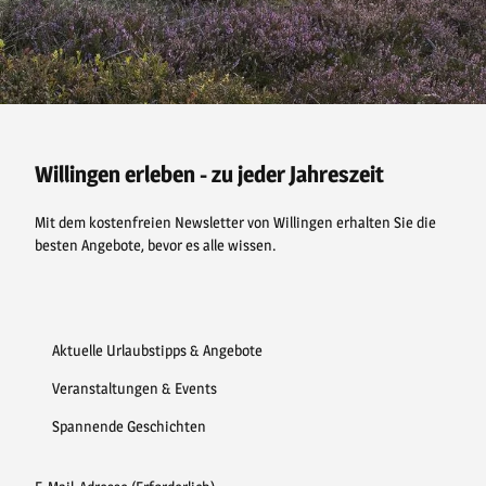
F
P
Y
I
a
i
o
n
c
n
u
s
e
t
t
t
b
e
u
a
o
r
b
g
o
e
e
r
Willingen erleben - zu jeder Jahreszeit
k
s
a
t
m
Mit dem kostenfreien Newsletter von Willingen erhalten Sie die
besten Angebote, bevor es alle wissen.
Aktuelle Urlaubstipps & Angebote
Veranstaltungen & Events
Spannende Geschichten