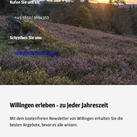
h
Rufen Sie uns an:
r
e
e
i
g
m
s
i
+49 5632 / 9694353
m
o
s
n
e
n
Schreiben Sie uns:
willingen(at)willingen.de
F
P
Y
I
a
i
o
n
c
n
u
s
e
t
t
t
b
e
u
a
o
r
b
g
o
e
e
r
Willingen erleben - zu jeder Jahreszeit
k
s
a
t
m
Mit dem kostenfreien Newsletter von Willingen erhalten Sie die
besten Angebote, bevor es alle wissen.