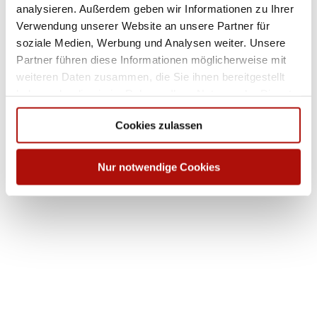
r
analysieren. Außerdem geben wir Informationen zu Ihrer
t
e
Verwendung unserer Website an unsere Partner für
n
soziale Medien, Werbung und Analysen weiter. Unsere
U
p
Partner führen diese Informationen möglicherweise mit
l
weiteren Daten zusammen, die Sie ihnen bereitgestellt
ä
n
haben oder die sie im Rahmen Ihrer Nutzung der Dienste
d
e
gesammelt haben.
r
Cookies zulassen
O
r
t
e
Nur notwendige Cookies
h
a
t
s
S
e
a
i
n
E
u
e
r
e
n
k
b
r
u
e
n
l
s
d
a
o
e
n
n
n