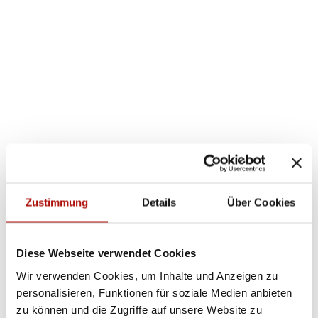
O
r
J
t
e
s
d
t
e
r
e
© Ma
ik Jul
d
eman
i
Zustimmung
Details
Über Cookies
n, To
e
urist-I
nfor
r
l
matio
l
n Will
e
ingen
i
e
Diese Webseite verwendet Cookies
b
e
Wir verwenden Cookies, um Inhalte und Anzeigen zu
n
s
personalisieren, Funktionen für soziale Medien anbieten
w
zu können und die Zugriffe auf unsere Website zu
e