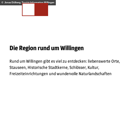
Z
© Jonas Dülberg, Tourist-Information Willingen
u
Merkliste
Suchen
m
I
n
h
a
l
Die Region rund um Willingen
t
Rund um Willingen gibt es viel zu entdecken: liebenswerte Orte,
Stauseen, Historische Stadtkerne, Schlösser, Kultur,
Freizeiteinrichtungen und wundervolle Naturlandschaften