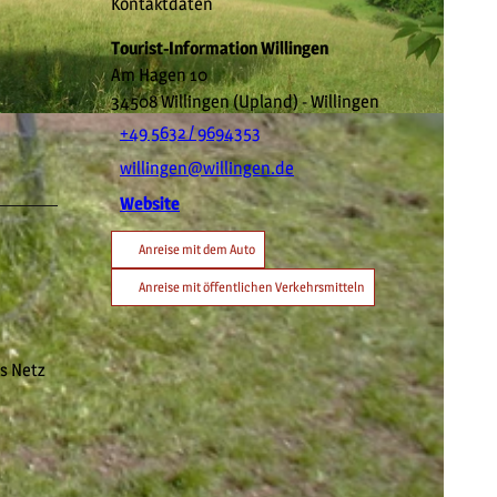
Kontaktdaten
Tourist-Information Willingen
Am Hagen 10
34508
Willingen (Upland)
- Willingen
+49 5632 / 9694353
willingen@willingen.de
Website
Anreise mit dem Auto
Anreise mit öffentlichen Verkehrsmitteln
s Netz