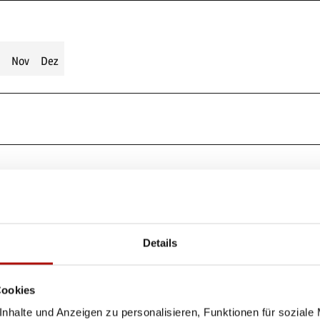
Nov
Dez
enverlauf „Zur Padbeck“ und danach der Straße „Auf dem Busche“.
Weg auf rund 600 Höhenmetern auf den „Büh“. Dort geht es fast eben
sselschlage und anschließend durch Feld und Flur zurück nach Neerd
Details
Cookies
nhalte und Anzeigen zu personalisieren, Funktionen für soziale