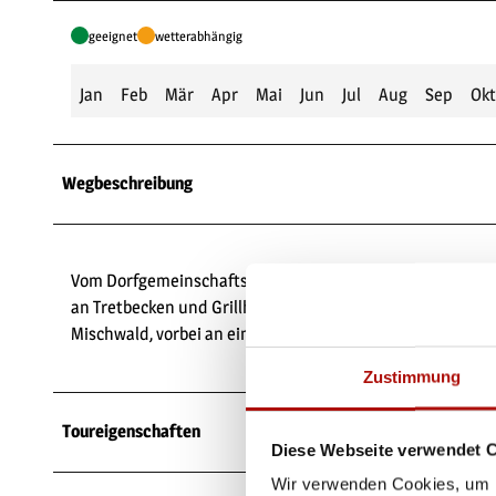
geeignet
wetterabhängig
Jan
Feb
Mär
Apr
Mai
Jun
Jul
Aug
Sep
Okt
Wegbeschreibung
Vom Dorfgemeinschaftshaus folgt man bergauf dem Straß
an Tretbecken und Grillhütte mit Meilerplatz führt der 
Mischwald, vorbei an einem alten Meilerplatz, bis zur Ke
Zustimmung
Toureigenschaften
Diese Webseite verwendet 
Wir verwenden Cookies, um I