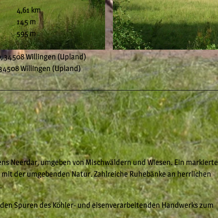
4,61 km
145 m
595 m
© Harald Wilke, Neerdar |
CC-BY-SA
, 34508 Willingen (Upland)
 34508 Willingen (Upland)
hens Neerdar, umgeben von Mischwäldern und Wiesen. Ein markierte
 mit der umgebenden Natur. Zahlreiche Ruhebänke an herrlichen
.
 den Spuren des Köhler- und eisenverarbeitenden Handwerks zum