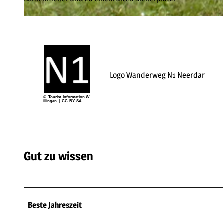
© Harald Wilke, Neerdar |
CC-BY-SA
Logo Wanderweg N1 Neerdar
© Tourist-Information W
illingen |
CC-BY-SA
Gut zu wissen
Beste Jahreszeit