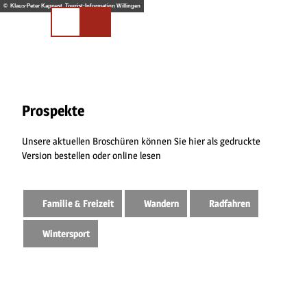
Z
© Klaus-Peter Kappest, Tourist-Information Willingen
u
Merkliste
Suchen
m
I
n
h
a
l
Prospekte
t
Unsere aktuellen Broschüren können Sie hier als gedruckte
Version bestellen oder online lesen
Familie & Freizeit
Wandern
Radfahren
Wintersport