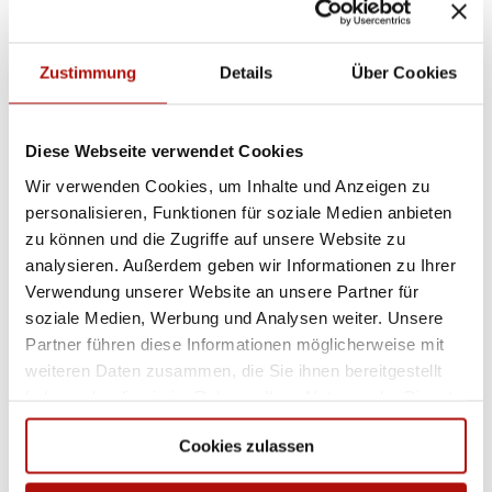
Fahrradkarte Willingen/Diemelsee (5,00 €)
Zustimmung
Details
Über Cookies
Bestellen
Diese Webseite verwendet Cookies
Kleine Fahrradkarte Willingen/Diemelsee
Wir verwenden Cookies, um Inhalte und Anzeigen zu
Bestellen
personalisieren, Funktionen für soziale Medien anbieten
zu können und die Zugriffe auf unsere Website zu
analysieren. Außerdem geben wir Informationen zu Ihrer
Kids-Mountainbike-Netz
Verwendung unserer Website an unsere Partner für
soziale Medien, Werbung und Analysen weiter. Unsere
Bestellen
Partner führen diese Informationen möglicherweise mit
weiteren Daten zusammen, die Sie ihnen bereitgestellt
Winterwelt Willingen
haben oder die sie im Rahmen Ihrer Nutzung der Dienste
gesammelt haben.
Bestellen
Cookies zulassen