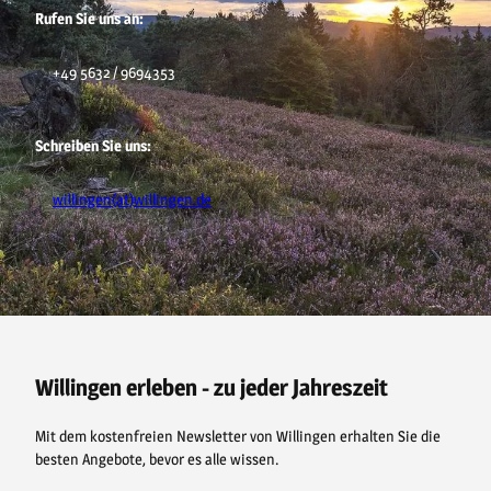
Rufen Sie uns an:
+49 5632 / 9694353
Schreiben Sie uns:
willingen(at)willingen.de
F
P
Y
I
a
i
o
n
c
n
u
s
e
t
t
t
b
e
u
a
o
r
b
g
o
e
e
r
Willingen erleben - zu jeder Jahreszeit
k
s
a
t
m
Mit dem kostenfreien Newsletter von Willingen erhalten Sie die
besten Angebote, bevor es alle wissen.