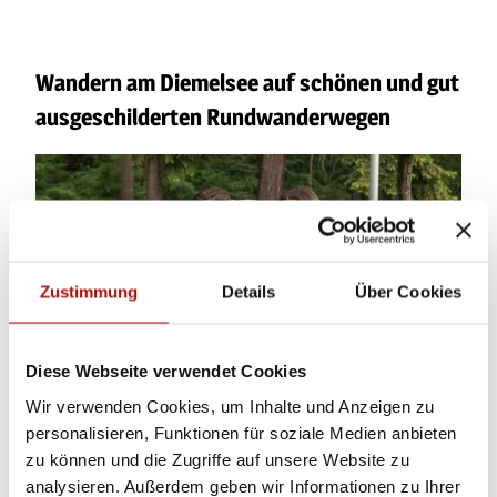
Wandern am Diemelsee auf schönen und gut
ausgeschilderten Rundwanderwegen
Zustimmung
Details
Über Cookies
Diese Webseite verwendet Cookies
Wir verwenden Cookies, um Inhalte und Anzeigen zu
personalisieren, Funktionen für soziale Medien anbieten
© Markus Balkow, Ferienregion Diemelsee
zu können und die Zugriffe auf unsere Website zu
Beim Wandern am Diemelsee erkundet ihr das Sauerland von
analysieren. Außerdem geben wir Informationen zu Ihrer
seiner abwechslungsreichsten Seite und erlebt diese einzigartige