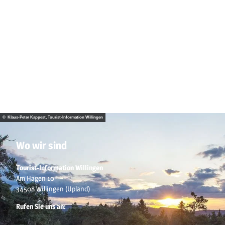
© Klaus-Peter Kappest, Tourist-Information Willingen
Wo wir sind
Tourist-Information Willingen
Am Hagen 10
34508 Willingen (Upland)
Rufen Sie uns an: