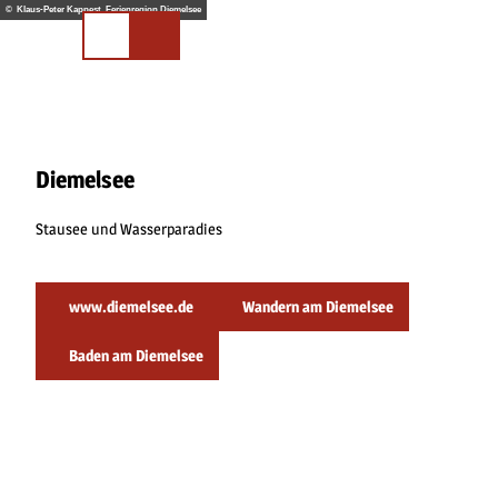
Z
© Klaus-Peter Kappest, Ferienregion Diemelsee
u
Merkliste
Suchen
m
I
n
h
a
l
Diemelsee
t
Stausee und Wasserparadies
www.diemelsee.de
Wandern am Diemelsee
Baden am Diemelsee