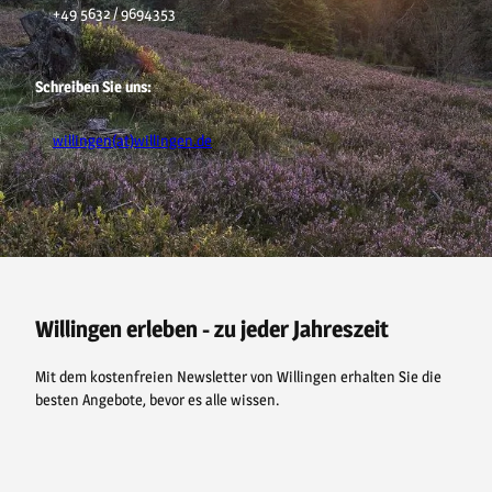
+49 5632 / 9694353
Schreiben Sie uns:
willingen(at)willingen.de
F
P
Y
I
a
i
o
n
c
n
u
s
e
t
t
t
b
e
u
a
o
r
b
g
o
e
e
r
Willingen erleben - zu jeder Jahreszeit
k
s
a
t
m
Mit dem kostenfreien Newsletter von Willingen erhalten Sie die
besten Angebote, bevor es alle wissen.