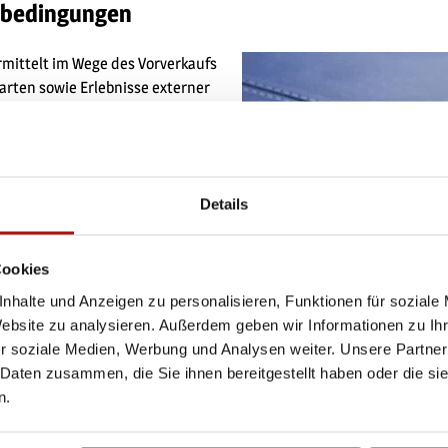
sbedingungen
ermittelt im Wege des Vorverkaufs
arten sowie Erlebnisse externer
Außerdem tritt die Tourist-
nstalter von eigenen
setzlichen Vorschriften gelten die
rtragsbedingungen. Bitte lesen
Details
standteil des
Cookies
nhalte und Anzeigen zu personalisieren, Funktionen für soziale
Website zu analysieren. Außerdem geben wir Informationen zu I
r soziale Medien, Werbung und Analysen weiter. Unsere Partner
© vargazs, pixabay.com
 Daten zusammen, die Sie ihnen bereitgestellt haben oder die s
n.