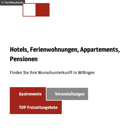
Z
© Paul Masukowitz
u
Merkliste
Suchen
m
I
n
h
a
l
Hotels, Ferienwohnungen, Appartements,
t
Pensionen
Finden Sie Ihre Wunschunterkunft in Willingen
Gastronomie
Veranstaltungen
TOP Freizeitangebote