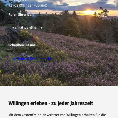
34508 Willingen (Upland)
Rufen Sie uns an:
+49 5632 / 9694353
Schreiben Sie uns:
willingen(at)willingen.de
F
P
Y
I
a
i
o
n
c
n
u
s
e
t
t
t
b
e
u
a
o
r
b
g
o
e
e
r
Willingen erleben - zu jeder Jahreszeit
k
s
a
t
m
Mit dem kostenfreien Newsletter von Willingen erhalten Sie die