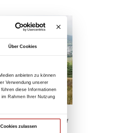
Über Cookies
 Medien anbieten zu können
hrer Verwendung unserer
 führen diese Informationen
ie im Rahmen Ihrer Nutzung
ankenkassen übernehmen weder die
atversicherte können je nach Tarif
Cookies zulassen