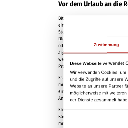
Vor dem Urlaub an die 
Bitte beachten Sie, dass jedem Vermi
ein finanzieller Schaden entsteht, de
Stornogebühr zu erheben, unabhängi
Die Stornierung des wohlverdienten
Zustimmung
oder plötzlicher Arbeitslosigkeit ist
ärgerlicher wird es, wenn zusätzlic
werden könnten. Schützen Sie sich m
Diese Webseite verwendet 
Prozent im Schadensfall.
Wir verwenden Cookies, um I
Es kann auch vorkommen, dass Sie Ih
und die Zugriffe auf unsere 
müssen, weil zu Hause etwas passiert
Website an unsere Partner fü
einem solchen Fall erstattet Ihnen d
möglicherweise mit weiteren
Anspruch genommenen Leistungen.
der Dienste gesammelt habe
Eine Krankenrücktransportversicher
Kosten noch die Organisation eines 
mit einer hohen Selbstbeteiligung b