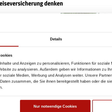
Reiseversicherung denken
eter bei einer Absage Ihrerseits
r ihn berechtigt, eine
g vom Grund Ihrer Stornierung.
 Urlaubs aufgrund von Krankheit
Details
 bereits ärgerlich genug. Noch
h Kosten entstehen, die vermieden
it einem Selbstbehalt von 20
Cookies
nhalte und Anzeigen zu personalisieren, Funktionen für soziale
ren Urlaub frühzeitig abbrechen
Website zu analysieren. Außerdem geben wir Informationen zu I
 oder Sie vor Ort erkranken. In
r soziale Medien, Werbung und Analysen weiter. Unsere Partner
ie Versicherung die nicht in
 Daten zusammen, die Sie ihnen bereitgestellt haben oder die s
n.
© Paavo Blåfield, Tourist-Information Willingen
ung lohnt sich auch für Urlaube im eigenen Land. Gesetzliche Kr
eventuell nötigen Rücktransports zum Wohnort in Deutschland. Priv
Nur notwendige Cookies
elastet werden.