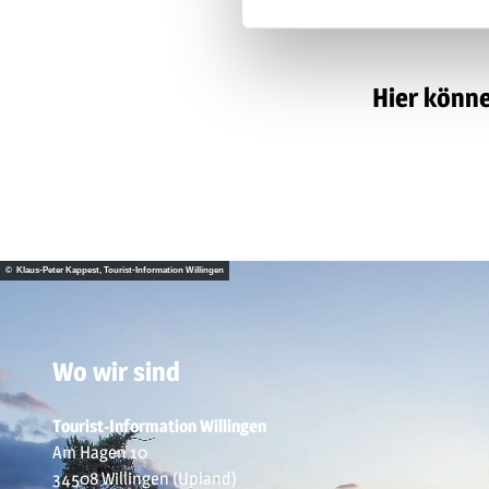
Hier könne
© Klaus-Peter Kappest, Tourist-Information Willingen
Wo wir sind
Tourist-Information Willingen
Am Hagen 10
34508 Willingen (Upland)