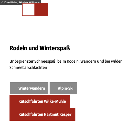
Z
© David Heise, Skigebiet Willingen
u
Merkliste
Suchen
m
I
n
h
a
l
Rodeln und Winterspaß
t
Unbegrenzter Schneespaß beim Rodeln, Wandern und bei wilden
Schneeballschlachten
Winterwandern
Alpin-Ski
Kutschfahrten Wilke-Mühle
Kutschfahrten Hartmut Kesper