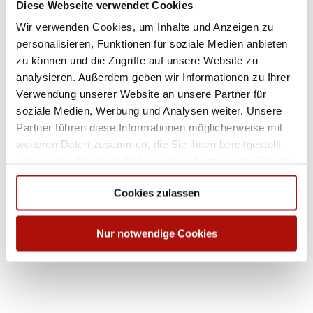
Diese Webseite verwendet Cookies
Wir verwenden Cookies, um Inhalte und Anzeigen zu
S
personalisieren, Funktionen für soziale Medien anbieten
k
zu können und die Zugriffe auf unsere Website zu
H
i
o
v
analysieren. Außerdem geben wir Informationen zu Ihrer
c
e
h
Verwendung unserer Website an unsere Partner für
w
r
© W
soziale Medien, Werbung und Analysen weiter. Unsere
olfga
e
ng De
l
templ
r
Partner führen diese Informationen möglicherweise mit
e, Tou
rist-In
t
P
e
forma
weiteren Daten zusammen, die Sie ihnen bereitgestellt
i
tion
f
i
Willin
g
gen
haben oder die sie im Rahmen Ihrer Nutzung der Dienste
R
e
h
e
o
A
gesammelt haben.
r
&
m
u
Cookies zulassen
d
S
a
s
n
r
e
k
© Ral
f Hein
t
ü
e
s
i
i
s
Nur notwendige Cookies
s
c
s
t
c
u
h
c
h
n
l
h
e
g
T
u
i
u
o
n
t
l
u
d
r
t
e
d