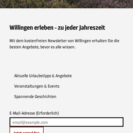
F
P
Y
I
a
i
o
n
E
c
n
u
s
i
e
t
t
t
n
b
e
u
a
e
o
r
b
g
i
o
e
e
r
Willingen erleben - zu jeder Jahreszeit
s
k
s
a
k
t
m
a
Mit dem kostenfreien Newsletter von Willingen erhalten Sie die
l
t
besten Angebote, bevor es alle wissen.
e
s
V
e
r
g
Aktuelle Urlaubstipps & Angebote
n
ü
g
Veranstaltungen & Events
e
n
Spannende Geschichten
E-Mail-Adresse
(Erforderlich)
Jetzt anmelden