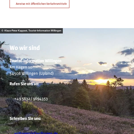
Anreise mit öffentlichen Verkehrsmitteln
© Klaus-Peter Kappest, Tourist-Information Willingen
Wo wir sind
Tourist-Information Willingen
Am Hagen 10
34508 Willingen (Upland)
Rufen Sie uns an:
+49 5632 / 9694353
Schreiben Sie uns:
willingen(at)willingen.de