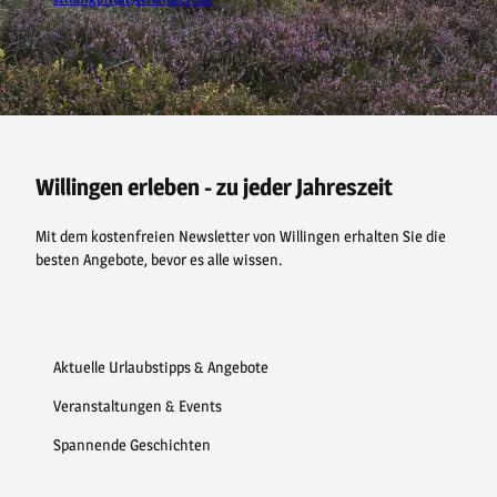
F
P
Y
I
a
i
o
n
c
n
u
s
e
t
t
t
b
e
u
a
o
r
b
g
o
e
e
r
Willingen erleben - zu jeder Jahreszeit
k
s
a
t
m
Mit dem kostenfreien Newsletter von Willingen erhalten Sie die
besten Angebote, bevor es alle wissen.
Aktuelle Urlaubstipps & Angebote
Veranstaltungen & Events
Spannende Geschichten