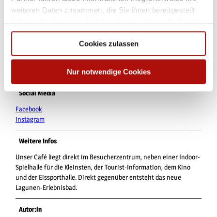
Nichtraucherlokal
weiteren Daten zusammen, die Sie ihnen bereitgestellt
haben oder die sie im Rahmen Ihrer Nutzung der Dienste
Anreise & Parken
gesammelt haben.
Mit dem Auto über die B251
Cookies zulassen
ÖPNV: Bus/Bahn bis Bahnhof Willingen, weiter mit Bus oder
Anrufsammeltaxi (diverse Haltestellen in allen Ortsteilen)
https://www.willingen.de/anreise
Nur notwendige Cookies
Social Media
Facebook
Instagram
Weitere Infos
Unser Café liegt direkt im Besucherzentrum, neben einer Indoor-
Spielhalle für die Kleinsten, der Tourist-Information, dem Kino
und der Eissporthalle. Direkt gegenüber entsteht das neue
Lagunen-Erlebnisbad.
Autor:in