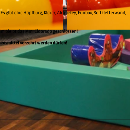
Es gibt eine Hüpfburg, Kicker, Airhockey, Funbox, Softkletterwand,
 bleibt das Mini Eldorado geschlossen!
© Tourist-Information Willingen |
CC-BY-SA
ebensmittel verzehrt werden dürfen!