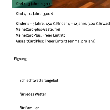
Kind 1 - 3 Jahre: 1,50 €
© Tourist-Information Willingen |
CC-BY-SA
Kind 4 - 12 Jahre: 3,00 €
Kinder 1 – 3 Jahre: 1,50 €, Kinder 4 – 12 Jahre: 3,00 €, Erwac
MeineCard-plus-Gäste: frei
MeineCardPlus: Freier Eintritt
AuszeitCardPlus: Freier Eintritt (einmal pro Jahr)
Eignung
Schlechtwetterangebot
für jedes Wetter
für Familien