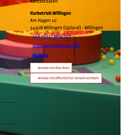
Kontaktdaten
Kurbetrieb Willingen
Am Hagen 10
34508
Willingen (Upland)
- Willingen
+49 5632 / 9694353
willingen@willingen.de
Website
Anreise mit dem Auto
Anreise mit öffentlichen Verkehrsmitteln