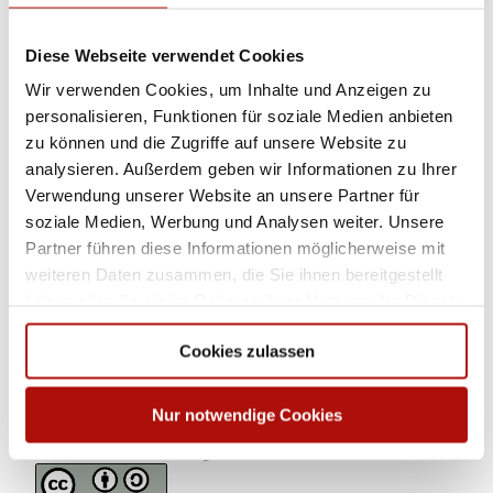
Bus/Bahn bis Bahnhof Willingen oder Usseln, weiter mit Bus oder
Anrufsammeltaxi (AST) nach Hemmighausen, Haltestelle
Diese Webseite verwendet Cookies
Hemmighausen
Wir verwenden Cookies, um Inhalte und Anzeigen zu
personalisieren, Funktionen für soziale Medien anbieten
Weitere Infos / Links
zu können und die Zugriffe auf unsere Website zu
analysieren. Außerdem geben wir Informationen zu Ihrer
www.willingen.de/wandern
Verwendung unserer Website an unsere Partner für
soziale Medien, Werbung und Analysen weiter. Unsere
Autor:in
Partner führen diese Informationen möglicherweise mit
weiteren Daten zusammen, die Sie ihnen bereitgestellt
Sabine Risse
haben oder die sie im Rahmen Ihrer Nutzung der Dienste
gesammelt haben.
Organisation
Cookies zulassen
Tourist-Information Willingen
Nur notwendige Cookies
Lizenz (Stammdaten)
Tourist-Information Willingen