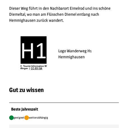
Dieser Weg führt in den Nachbarort Eimelrod und ins schöne
Diemeltal, wo man am Flüsschen Diemel entlang nach
Hemmighausen zurück wandert.
Logo Wanderweg H1
Hemmighausen
© Tourist-Information W
illingen |
CC-BY-SA
Gut zu wissen
Beste Jahreszeit
geeignet
wetterabhängig