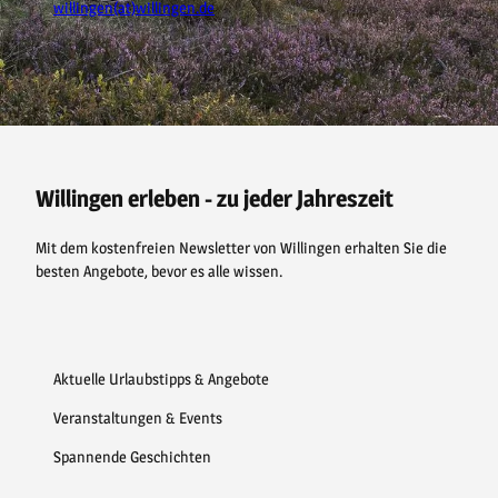
willingen(at)willingen.de
F
P
Y
I
a
i
o
n
c
n
u
s
e
t
t
t
b
e
u
a
o
r
b
g
o
e
e
r
Willingen erleben - zu jeder Jahreszeit
k
s
a
t
m
Mit dem kostenfreien Newsletter von Willingen erhalten Sie die
besten Angebote, bevor es alle wissen.
Aktuelle Urlaubstipps & Angebote
Veranstaltungen & Events
Spannende Geschichten