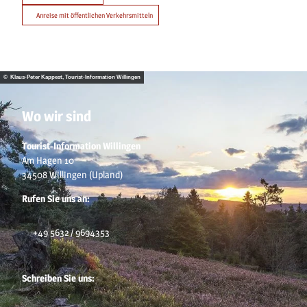
Anreise mit öffentlichen Verkehrsmitteln
© Klaus-Peter Kappest, Tourist-Information Willingen
Wo wir sind
Tourist-Information Willingen
Am Hagen 10
34508 Willingen (Upland)
Rufen Sie uns an:
+49 5632 / 9694353
Schreiben Sie uns: