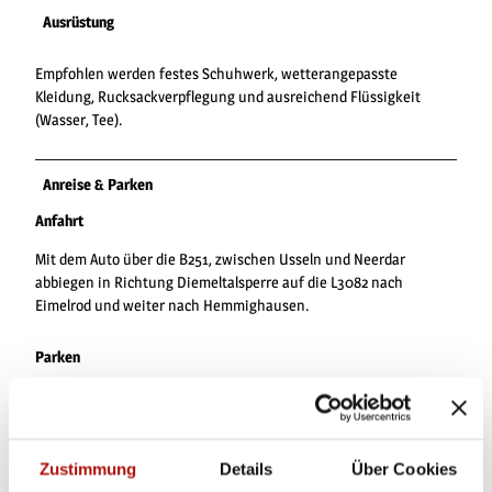
Ausrüstung
Empfohlen werden festes Schuhwerk, wetterangepasste
Kleidung, Rucksackverpflegung und ausreichend Flüssigkeit
(Wasser, Tee).
Anreise & Parken
Anfahrt
Mit dem Auto über die B251, zwischen Usseln und Neerdar
abbiegen in Richtung Diemeltalsperre auf die L3082 nach
Eimelrod und weiter nach Hemmighausen.
Parken
Kostenlose Parkplätze am Dorfgemeinschaftshaus
Hemmighausen, Zur Hemmecke 2, 34508 Willingen
Zustimmung
Details
Über Cookies
Öffentliche Verkehrsmittel