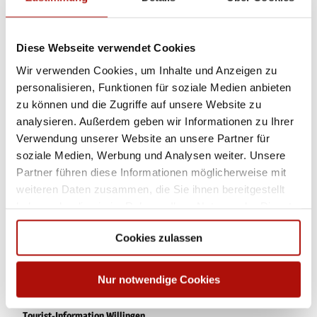
Öffentliche Verkehrsmittel
Bus/Bahn bis Bahnhof Willingen oder Usseln, weiter mit Bus oder
Anrufsammeltaxi (AST) nach Eimelrod, Haltestelle Mühlenbach
Diese Webseite verwendet Cookies
Wir verwenden Cookies, um Inhalte und Anzeigen zu
Weitere Infos / Links
personalisieren, Funktionen für soziale Medien anbieten
zu können und die Zugriffe auf unsere Website zu
www.willingen.de/wandern
analysieren. Außerdem geben wir Informationen zu Ihrer
Verwendung unserer Website an unsere Partner für
www.willingen.de/seelenorte
soziale Medien, Werbung und Analysen weiter. Unsere
Partner führen diese Informationen möglicherweise mit
Autor:in
weiteren Daten zusammen, die Sie ihnen bereitgestellt
Sabine Risse
haben oder die sie im Rahmen Ihrer Nutzung der Dienste
gesammelt haben.
Organisation
Cookies zulassen
Tourist-Information Willingen
Nur notwendige Cookies
Lizenz (Stammdaten)
Tourist-Information Willingen