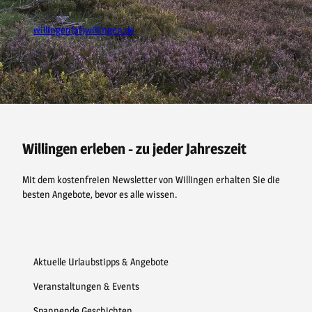
willingen(at)willingen.de
F
P
Y
I
a
i
o
n
c
n
u
s
e
t
t
t
b
e
u
a
o
r
b
g
o
e
e
r
Willingen erleben - zu jeder Jahreszeit
k
s
a
t
m
Mit dem kostenfreien Newsletter von Willingen erhalten Sie die
besten Angebote, bevor es alle wissen.
Aktuelle Urlaubstipps & Angebote
Veranstaltungen & Events
Spannende Geschichten