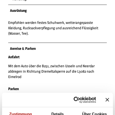
Ausrüstung
Empfohlen werden festes Schuhwerk, wetterangepasste
Kleidung, Rucksackverpflegung und ausreichend Flüssigkeit
(Wasser, Tee).
Anreise & Parken
Anfahrt
Mit dem Auto über die B251, zwischen Usseln und Neerdar
abbiegen in Richtung Diemeltalsperre auf die L3082 nach
Eimelrod
Parken
Kostenlose Parkplätze am Dorfgemeinschaftshaus oder
Sportplatz, Am Mühlenbach 22, 34508 Willingen, Ortsteil Eimelrod
Zustimmung
Details
Über Cookies