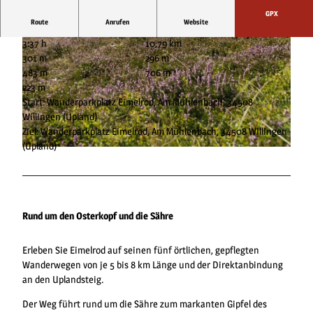
GPX
Route
Anrufen
Website
3:37 h
10,79 km
301 m
296 m
483 m
706 m
223 m
Start: Wanderparkplatz Eimelrod, Am Mühlenbach, 34508
Willingen (Upland)
© www.jonasduelberg.com, Jonas Duelberg |
CC-BY-SA
Ziel: Wanderparkplatz Eimelrod, Am Mühlenbach, 34508 Willingen
(Upland)
© Naturpark Diemelsee, Sabrinity |
CC-BY-SA
Rund um den Osterkopf und die Sähre
Erleben Sie Eimelrod auf seinen fünf örtlichen, gepflegten
Wanderwegen von je 5 bis 8 km Länge und der Direktanbindung
an den Uplandsteig.
Der Weg führt rund um die Sähre zum markanten Gipfel des