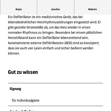
Route
Anrufen
Website
Defibrillatoren in Willingen – schnelle Hilfe an vielen Standorten
Ein Defibrillator ist ein medizinisches Gerät, das bei
lebensbedrohlichen Herzrhythmusstörungen eingesetzt wird. Er
gibt gezielte Stromstöße ab, um das Herz wieder in einen
normalen Rhythmus zu bringen. Besonders bei einem plötzlichen
Herzstillstand kann ein Defibrillator lebensrettend sein.
Automatisierte externe Defibrillatoren (AED) sind so konzipiert,
dass sie auch von Laien einfach und sicher bedient werden
können.
Gut zu wissen
Eignung
für Individualgäste