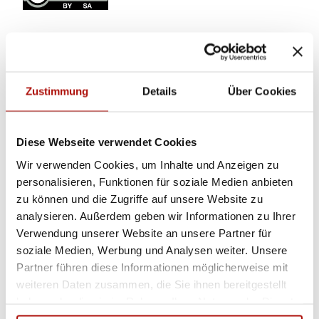
Dieser Seiteninhalt wurde teilweise oder vollständig durch KI
optimiert oder erstellt.
Zustimmung
Details
Über Cookies
Diese Webseite verwendet Cookies
Wir verwenden Cookies, um Inhalte und Anzeigen zu
personalisieren, Funktionen für soziale Medien anbieten
In der Nähe
Auf der Karte anschauen
zu können und die Zugriffe auf unsere Website zu
analysieren. Außerdem geben wir Informationen zu Ihrer
Verwendung unserer Website an unsere Partner für
Veranstaltung
soziale Medien, Werbung und Analysen weiter. Unsere
Partner führen diese Informationen möglicherweise mit
Sehenswertes
weiteren Daten zusammen, die Sie ihnen bereitgestellt
haben oder die sie im Rahmen Ihrer Nutzung der Dienste
Touren
gesammelt haben.