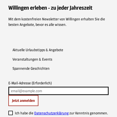
o
r
b
g
o
e
e
r
Willingen erleben - zu jeder Jahreszeit
k
s
a
t
m
Mit dem kostenfreien Newsletter von Willingen erhalten Sie die
besten Angebote, bevor es alle wissen.
Aktuelle Urlaubstipps & Angebote
Veranstaltungen & Events
Spannende Geschichten
E-Mail-Adresse
(Erforderlich)
Jetzt anmelden
Ich habe die
Datenschutzerklärung
zur Kenntnis genommen.