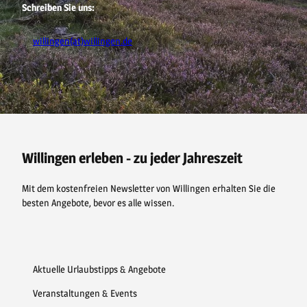
Schreiben Sie uns:
willingen(at)willingen.de
F
P
Y
I
a
i
o
n
c
n
u
s
e
t
t
t
b
e
u
a
o
r
b
g
o
e
e
r
Willingen erleben - zu jeder Jahreszeit
k
s
a
t
m
Mit dem kostenfreien Newsletter von Willingen erhalten Sie die
besten Angebote, bevor es alle wissen.
Aktuelle Urlaubstipps & Angebote
Veranstaltungen & Events