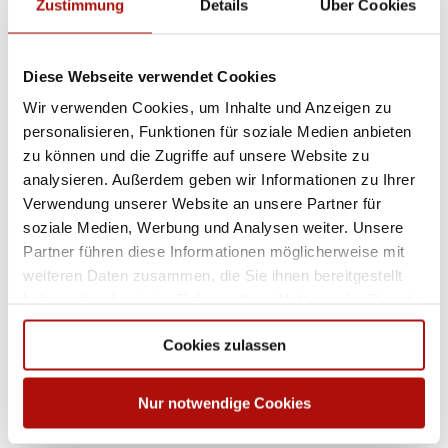
Zustimmung
Details
Über Cookies
Autor:in
Tourist-Information Willingen
Diese Webseite verwendet Cookies
Organisation
Wir verwenden Cookies, um Inhalte und Anzeigen zu
personalisieren, Funktionen für soziale Medien anbieten
Tourist-Information Willingen
zu können und die Zugriffe auf unsere Website zu
analysieren. Außerdem geben wir Informationen zu Ihrer
Lizenz (Stammdaten)
Verwendung unserer Website an unsere Partner für
Tourist-Information Willingen
soziale Medien, Werbung und Analysen weiter. Unsere
Partner führen diese Informationen möglicherweise mit
weiteren Daten zusammen, die Sie ihnen bereitgestellt
haben oder die sie im Rahmen Ihrer Nutzung der Dienste
gesammelt haben.
Cookies zulassen
Dieser Seiteninhalt wurde teilweise oder vollständig durch KI
optimiert oder erstellt.
Nur notwendige Cookies