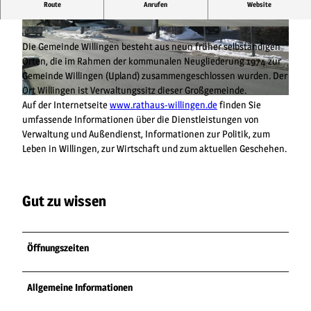
Im Zentrum von Willingen
Route
Anrufen
Website
© Gemeinde Willingen (Upland) |
CC-BY-SA
© Gemeinde Willingen (Upland) |
CC-BY-SA
Die Gemeinde Willingen besteht aus neun früher selbständigen
Orten, die im Rahmen der kommunalen Neugliederung 1974 zur
Gemeinde Willingen (Upland) zusammengeschlossen wurden. Der
Ort Willingen ist Verwaltungssitz dieser Großgemeinde.
© Gemeinde Willingen (Upland) |
CC-BY-SA
Auf der Internetseite
www.rathaus-willingen.de
finden Sie
umfassende Informationen über die Dienstleistungen von
Verwaltung und Außendienst, Informationen zur Politik, zum
Leben in Willingen, zur Wirtschaft und zum aktuellen Geschehen.
Gut zu wissen
Öffnungszeiten
Allgemeine Informationen