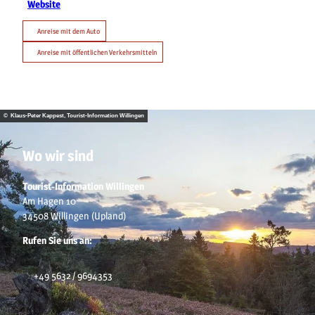
Website
Anreise mit dem Auto
Anreise mit öffentlichen Verkehrsmitteln
© Klaus-Peter Kappest, Tourist-Information Willingen
Wo wir sind
Tourist-Information Willingen
Am Hagen 10
34508 Willingen (Upland)
Rufen Sie uns an:
+49 5632 / 9694353