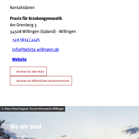
Kontaktdaten
Praxis für Krankengymnastik
Am Orenberg 3
34508
Willingen (Upland)
- Willingen
+49 5632 / 4125
info@belvita-willingen.de
Website
Anreise mit dem Auto
Anreise mit öffentlichen Verkehrsmitteln
© Klaus-Peter Kappest, Tourist-Information Willingen
Wo wir sind