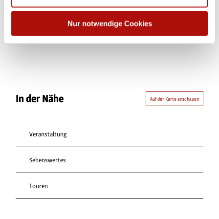
Dieser Seiteninhalt wurde teilweise oder vollständig durch KI
Nur notwendige Cookies
optimiert oder erstellt.
In der Nähe
Auf der Karte anschauen
Veranstaltung
Sehenswertes
Touren