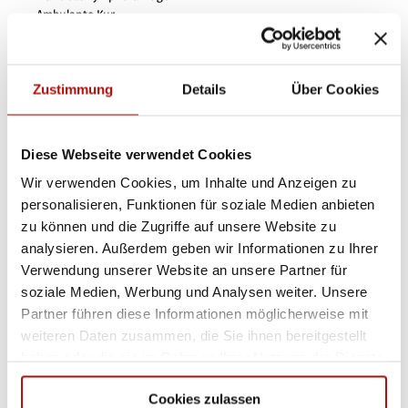
- Ambulante Kur
Ansprechpartner:in
Zustimmung
Details
Über Cookies
Praxis für Krankengymnastik
Autor:in
Diese Webseite verwendet Cookies
Tourist-Information Willingen
Wir verwenden Cookies, um Inhalte und Anzeigen zu
personalisieren, Funktionen für soziale Medien anbieten
Organisation
zu können und die Zugriffe auf unsere Website zu
Tourist-Information Willingen
analysieren. Außerdem geben wir Informationen zu Ihrer
Verwendung unserer Website an unsere Partner für
Lizenz (Stammdaten)
soziale Medien, Werbung und Analysen weiter. Unsere
Partner führen diese Informationen möglicherweise mit
Tourist-Information Willingen
weiteren Daten zusammen, die Sie ihnen bereitgestellt
haben oder die sie im Rahmen Ihrer Nutzung der Dienste
gesammelt haben.
Cookies zulassen