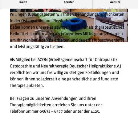
Therapiezentrum im Kurmittelhaus Willingen
Route
Anrufen
Website
In unserem Therapiezentrum über den Dächern des Urlaubsortes
Willingen (Upland) bieten wir Ihnen Behandlungsmöglichkeiten
© Kurmittelhaus Willingen |
CC-BY-SA
© Kurmittelhaus Willingen |
CC-BY-SA
in der Osteopathie und Physiotherapie an.
Dabei können unsere Leistungen nicht nur als therapeutisches
Heilmittel, sondern auch als präventives Mittel genutzt werden
um Ihr Wohlbefinden zu erhalten und dauerhaft beschwerdefrei
© Kurmittelhaus Willingen |
CC-BY-SA
und leistungsfähig zu bleiben.
Als Mitglied bei ACON (Arbeitsgemeinschaft für Chiropraktik,
Osteopathie und Neuraltherapie Deutscher Heilpraktiker e.V.)
verpflichten wir uns freiwillig zu stetigen Fortbildungen und
können Ihnen so jederzeit eine ganzheitliche und fundierte
Therapie anbieten.
Bei Fragen zu unseren Anwendungen und Ihren
Therapiemöglichkeiten erreichen Sie uns unter der
Telefonnummer 05632 – 6577 oder unter der 4125.