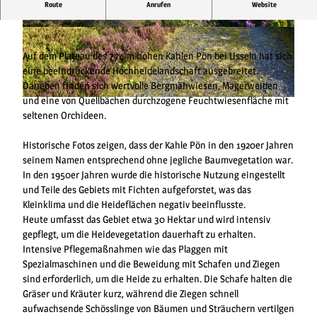
Route
Anrufen
Website
Ein Juwel der Hochheide bei Usseln
© Klaus-Peter Kappest, Rothaarsteig e.V. |
© Sophia Beyer, Tourist-Information Willingen
CC-BY-SA
|
CC-BY-SA
Auf dem Plateau des 774 m hohen Kahlen Pön bei Usseln hat sich
eine beeindruckende Hochheidelandschaft ausgebreitet.
Daneben finden sich wertvolle Bergmähwiesen, Magerweiden
und eine von Quellbächen durchzogene Feuchtwiesenfläche mit
© Miro Gronau |
CC-BY-SA
seltenen Orchideen.
Historische Fotos zeigen, dass der Kahle Pön in den 1920er Jahren
seinem Namen entsprechend ohne jegliche Baumvegetation war.
In den 1950er Jahren wurde die historische Nutzung eingestellt
und Teile des Gebiets mit Fichten aufgeforstet, was das
Kleinklima und die Heideflächen negativ beeinflusste.
Heute umfasst das Gebiet etwa 30 Hektar und wird intensiv
gepflegt, um die Heidevegetation dauerhaft zu erhalten.
Intensive Pflegemaßnahmen wie das Plaggen mit
Spezialmaschinen und die Beweidung mit Schafen und Ziegen
sind erforderlich, um die Heide zu erhalten. Die Schafe halten die
Gräser und Kräuter kurz, während die Ziegen schnell
aufwachsende Schösslinge von Bäumen und Sträuchern vertilgen