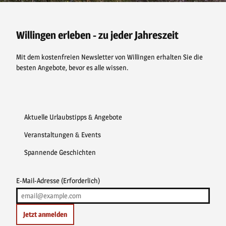
c
n
u
s
e
t
t
t
b
e
u
a
o
r
b
g
o
e
e
r
Willingen erleben - zu jeder Jahreszeit
k
s
a
t
m
Mit dem kostenfreien Newsletter von Willingen erhalten Sie die
besten Angebote, bevor es alle wissen.
Aktuelle Urlaubstipps & Angebote
Veranstaltungen & Events
Spannende Geschichten
E-Mail-Adresse
(Erforderlich)
Jetzt anmelden