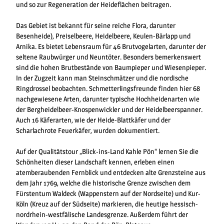
und so zur Regeneration der Heideflächen beitragen.
Das Gebiet ist bekannt für seine reiche Flora, darunter
Besenheide), Preiselbeere, Heidelbeere, Keulen-Bärlapp und
Arnika. Es bietet Lebensraum für 46 Brutvogelarten, darunter der
seltene Raubwürger und Neuntöter. Besonders bemerkenswert
sind die hohen Brutbestände von Baumpieper und Wiesenpieper.
In der Zugzeit kann man Steinschmätzer und die nordische
Ringdrossel beobachten. Schmetterlingsfreunde finden hier 68
nachgewiesene Arten, darunter typische Hochheidenarten wie
der Bergheidelbeer-Knospenwickler und der Heidelbeerspanner.
Auch 16 Käferarten, wie der Heide-Blattkäfer und der
Scharlachrote Feuerkäfer, wurden dokumentiert.
Auf der Qualitätstour „Blick-ins-Land Kahle Pön“ lernen Sie die
Schönheiten dieser Landschaft kennen, erleben einen
atemberaubenden Fernblick und entdecken alte Grenzsteine aus
dem Jahr 1769, welche die historische Grenze zwischen dem
Fürstentum Waldeck (Wappenstern auf der Nordseite) und Kur-
Köln (Kreuz auf der Südseite) markieren, die heutige hessisch-
nordrhein-westfälische Landesgrenze. Außerdem führt der