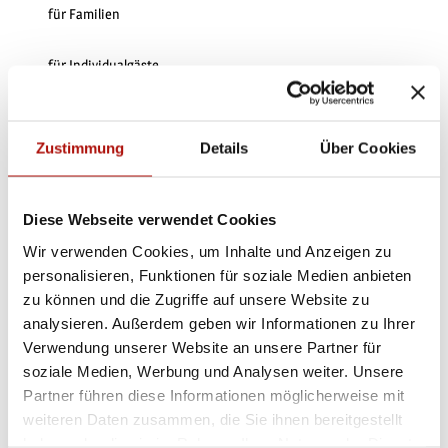
für Familien
für Individualgäste
für Kinder (jedes Alter)
Zustimmung
Details
Über Cookies
Zahlungsmöglichkeiten
Eintritt frei
Diese Webseite verwendet Cookies
Weitere Infos
Wir verwenden Cookies, um Inhalte und Anzeigen zu
Bitte tragen Sie zum Erhalt dieses Lebensraums und seiner Arten
personalisieren, Funktionen für soziale Medien anbieten
bei, indem Sie die Wanderwege nicht verlassen!
zu können und die Zugriffe auf unsere Website zu
analysieren. Außerdem geben wir Informationen zu Ihrer
Ansprechpartner:in
Verwendung unserer Website an unsere Partner für
soziale Medien, Werbung und Analysen weiter. Unsere
Tourist-Information Willingen
Partner führen diese Informationen möglicherweise mit
Autor:in
weiteren Daten zusammen, die Sie ihnen bereitgestellt
haben oder die sie im Rahmen Ihrer Nutzung der Dienste