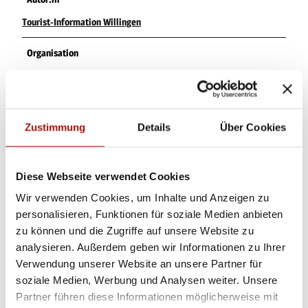
Tourist-Information Willingen
Organisation
Tourist-Information Willingen
Lizenz (Stammdaten)
Zustimmung
Details
Über Cookies
Tourist-Information Willingen Am Hagen 10 34508 Willingen Tel.
+49 5632 / 9694353
Diese Webseite verwendet Cookies
Wir verwenden Cookies, um Inhalte und Anzeigen zu
personalisieren, Funktionen für soziale Medien anbieten
zu können und die Zugriffe auf unsere Website zu
analysieren. Außerdem geben wir Informationen zu Ihrer
In der Nähe
Auf der Karte anschauen
Verwendung unserer Website an unsere Partner für
soziale Medien, Werbung und Analysen weiter. Unsere
Partner führen diese Informationen möglicherweise mit
Veranstaltung