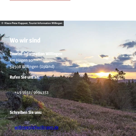
© Klaus-Peter Kappest, Tourist-Information Willingen
Wo wir sind
Tourist-Information Willingen
Am Hagen 10
34508 Willingen (Upland)
Rufen Sie uns an:
+49 5632 / 9694353
Schreiben Sie uns:
willingen(at)willingen.de