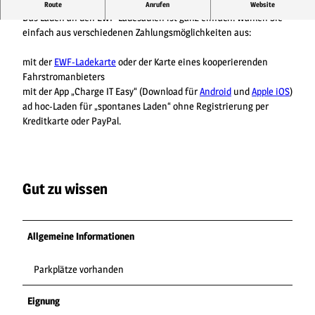
Laden an den öffentlichen EWF-Ladesäulen
Route
Anrufen
Website
Das Laden an den EWF-Ladesäulen ist ganz einfach. Wählen Sie
einfach aus verschiedenen Zahlungsmöglichkeiten aus:
mit der
EWF-Ladekarte
oder der Karte eines kooperierenden
Fahrstromanbieters
mit der App „Charge IT Easy“ (Download für
Android
und
Apple iOS
)
ad hoc-Laden für „spontanes Laden“ ohne Registrierung per
Kreditkarte oder PayPal.
Gut zu wissen
Allgemeine Informationen
Parkplätze vorhanden
Eignung