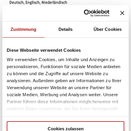
Deutsch, Englisch, Niederländisch
Sonstige Ausstattung/Einrichtung
WC-Anlage
Zustimmung
Details
Über Cookies
Barrierefreies WC
Diese Webseite verwendet Cookies
Zahlungsmöglichkeiten
Wir verwenden Cookies, um Inhalte und Anzeigen zu
personalisieren, Funktionen für soziale Medien anbieten
Barzahlung
zu können und die Zugriffe auf unsere Website zu
Anreise & Parken
analysieren. Außerdem geben wir Informationen zu Ihrer
Verwendung unserer Website an unsere Partner für
Mit dem Auto über die B251
soziale Medien, Werbung und Analysen weiter. Unsere
ÖPNV: Bus/Bahn bis Bahnhof Willingen, weiter mit Bus oder
Partner führen diese Informationen möglicherweise mit
Anrufsammeltaxi (diverse Haltestellen in allen Ortsteilen)
https://www.willingen.de/anreise
weiteren Daten zusammen, die Sie ihnen bereitgestellt
haben oder die sie im Rahmen Ihrer Nutzung der Dienste
Social Media
gesammelt haben.
Cookies zulassen
Facebook