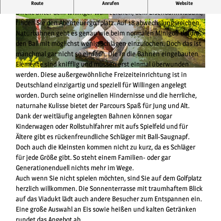
Einzigartige Freizeitanlage
Route
Anrufen
Website
Direkt unter dem Willinger Wahrzeichen, dem Eisenbahnviadukt,
finden Sie den Abenteuergolfplatz. Auf 18 abwechslungsreichen
© Alibek Kaesler, y-site.de |
CC-BY-SA
© y-site.de |
CC-BY-SA
Naturbahnen geht es genau wie beim normalen Minigolf darum,
den Ball mit möglichst wenig Schlägen einzulochen. Doch das ist
manchmal gar nicht so einfach. Die in die Bahnen eingebauten
Elemente sind knifflig und müssen erst einmal überwunden
© y-site.de, Alibek Kaesler |
CC-BY-SA
werden. Diese außergewöhnliche Freizeiteinrichtung ist in
Deutschland einzigartig und speziell für Willingen angelegt
worden. Durch seine originellen Hindernisse und die herrliche,
naturnahe Kulisse bietet der Parcours Spaß für Jung und Alt.
Dank der weitläufig angelegten Bahnen können sogar
Kinderwagen oder Rollstuhlfahrer mit aufs Spielfeld und für
Ältere gibt es rückenfreundliche Schläger mit Ball-Saugnapf.
Doch auch die Kleinsten kommen nicht zu kurz, da es Schläger
für jede Größe gibt. So steht einem Familien- oder gar
Generationenduell nichts mehr im Wege.
Auch wenn Sie nicht spielen möchten, sind Sie auf dem Golfplatz
herzlich willkommen. Die Sonnenterrasse mit traumhaftem Blick
auf das Viadukt lädt auch andere Besucher zum Entspannen ein.
Eine große Auswahl an Eis sowie heißen und kalten Getränken
rundet das Angebot ab.