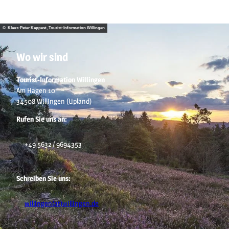
© Klaus-Peter Kappest, Tourist-Information Willingen
Wo wir sind
Tourist-Information Willingen
Am Hagen 10
34508 Willingen (Upland)
Rufen Sie uns an:
+49 5632 / 9694353
Schreiben Sie uns:
willingen(at)willingen.de