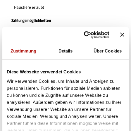
Haustiere erlaubt
Zahlungsmöglichkeiten
Eintritt frei
Autor:in
Zustimmung
Details
Über Cookies
Tourist-Information Willingen
Organisation
Diese Webseite verwendet Cookies
Tourist-Information Willingen
Wir verwenden Cookies, um Inhalte und Anzeigen zu
personalisieren, Funktionen für soziale Medien anbieten
Lizenz (Stammdaten)
zu können und die Zugriffe auf unsere Website zu
Tourist-Information Willingen
analysieren. Außerdem geben wir Informationen zu Ihrer
Verwendung unserer Website an unsere Partner für
soziale Medien, Werbung und Analysen weiter. Unsere
Partner führen diese Informationen möglicherweise mit
weiteren Daten zusammen, die Sie ihnen bereitgestellt