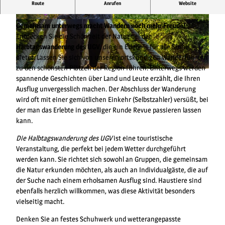
Route
Anrufen
Website
Eine Wanderung des Upländer Gebirgsvereins
© (c) Klaus-Peter Kappest, Germany |
© Sauerland-Tourismus, Paul Masukowitz |
Gemeinsam unterwegs macht Wandern noch mehr Freude!
CC-BY-SA
CC-BY-SA
Entdecken Sie die Schönheit der Natur bei der
Halbtagswanderung des UGV
, die ein Erlebnis für alle Sinne
bietet. Lassen Sie sich von unseren ortskundigen Wanderführern
zu den schönsten Plätzen der Region führen. Unterwegs werden
© Ettelsberg-Seilbahn, David Heise |
CC-BY-SA
spannende Geschichten über Land und Leute erzählt, die Ihren
Ausflug unvergesslich machen. Der Abschluss der Wanderung
wird oft mit einer gemütlichen Einkehr (Selbstzahler) versüßt, bei
der man das Erlebte in geselliger Runde Revue passieren lassen
kann.
Die Halbtagswanderung des UGV
ist eine touristische
Veranstaltung, die perfekt bei jedem Wetter durchgeführt
werden kann. Sie richtet sich sowohl an Gruppen, die gemeinsam
die Natur erkunden möchten, als auch an Individualgäste, die auf
der Suche nach einem erholsamen Ausflug sind. Haustiere sind
ebenfalls herzlich willkommen, was diese Aktivität besonders
vielseitig macht.
Denken Sie an festes Schuhwerk und wetterangepasste