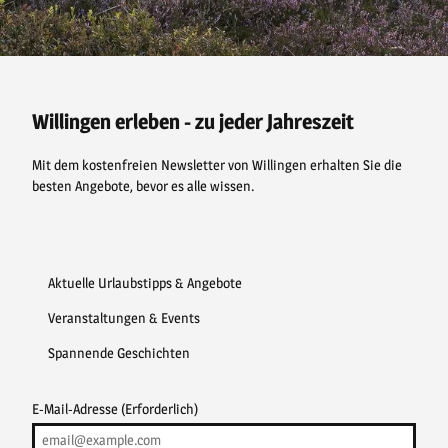
F
P
Y
I
a
i
o
n
c
n
u
s
e
t
t
t
b
e
u
a
o
r
b
g
o
e
e
r
Willingen erleben - zu jeder Jahreszeit
k
s
a
t
m
Mit dem kostenfreien Newsletter von Willingen erhalten Sie die
besten Angebote, bevor es alle wissen.
Aktuelle Urlaubstipps & Angebote
Veranstaltungen & Events
Spannende Geschichten
E-Mail-Adresse
(Erforderlich)