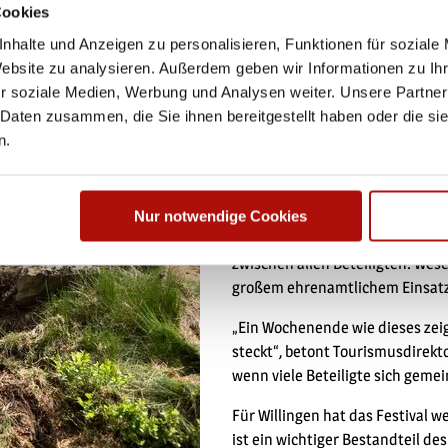
Cookies
Startlöchern: Bei der Scott Jun
Rennen.
nhalte und Anzeigen zu personalisieren, Funktionen für soziale
Website zu analysieren. Außerdem geben wir Informationen zu I
Einmal mehr wurde deutlich, was
r soziale Medien, Werbung und Analysen weiter. Unsere Partner
Strecken liegen nah beieinande
 Daten zusammen, die Sie ihnen bereitgestellt haben oder die s
entdeckt, kann sie direkt im B
n.
und Ausstellungsfläche. Genau 
macht das Festival für Besucher, 
Nach drei intensiven Festivalta
Nur notwendige Cookies
Delius Klasing Verlag, eine posi
zwischen allen Beteiligten. Wese
großem ehrenamtlichem Einsatz
„Ein Wochenende wie dieses zeigt
steckt“, betont Tourismusdirekto
wenn viele Beteiligte sich ge
Für Willingen hat das Festival
ist ein wichtiger Bestandteil des