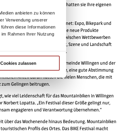
ior Trophy und dem VPACE Kids Cup hatten sie ihre eigenen
 Medien anbieten zu können
hrer Verwendung unserer
 den Standort Willingen auszeichnet: Expo, Bikepark und
 führen diese Informationen
r. Wer auf dem Ausstellungsgelände neue Produkte
ie im Rahmen Ihrer Nutzung
ikepark testen. Zuschauer pendeln zwischen Wettbewerben
diese Verbindung aus Messe, Sport, Szene und Landschaft
Aussteller und Aktive so attraktiv.
gen ziehen die Veranstalter, die Gemeinde Willingen und der
Cookies zulassen
tive Bilanz: Funktionierende Abläufe, eine gute Abstimmung
ntlichen Anteil daran hatten die vielen Menschen, die mit
 zum Gelingen beitrugen.
, wie viel Leidenschaft für das Mountainbiken in Willingen
r Norbert Lopatta. „Ein Festival dieser Größe gelingt nur,
meinsam engagieren und Verantwortung übernehmen.“
 weit über das Wochenende hinaus Bedeutung. Mountainbiken
 touristischen Profils des Ortes. Das BIKE Festival macht