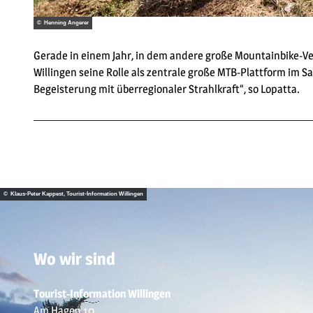
© Henning Angerer
Gerade in einem Jahr, in dem andere große Mountainbike-Ver
Willingen seine Rolle als zentrale große MTB-Plattform im 
Begeisterung mit überregionaler Strahlkraft“, so Lopatta.
© Klaus-Peter Kappest, Tourist-Information Willingen
Wo wir sind
Tourist-Information Willingen
Am Hagen 10