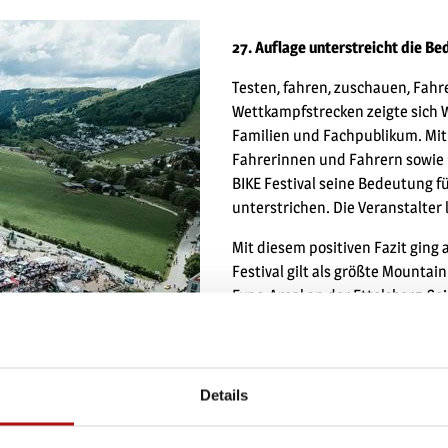
27. Auflage unterstreicht die Be
Testen, fahren, zuschauen, Fahr
Wettkampfstrecken zeigte sich Wi
Familien und Fachpublikum. Mit
Fahrerinnen und Fahrern sowie 1
BIKE Festival seine Bedeutung f
unterstrichen. Die Veranstalter
Mit diesem positiven Fazit ging 
Festival gilt als größte Mount
Expo-Areal an der Ettelsberg-Se
neue Bikes und Technik für MTB
Komponenten und Ausrüstung. De
Marathon führte über langen Str
Bikepark zählten Technik und Te
Details
Enduro-Meisterschaft zusätzli
Fahrtechnik, Ausdauer und Str