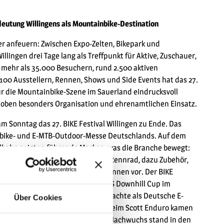
deutung Willingens als Mountainbike-Destination
er anfeuern: Zwischen Expo-Zelten, Bikepark und
llingen drei Tage lang als Treffpunkt für Aktive, Zuschauer,
 mehr als 35.000 Besuchern, rund 2.500 aktiven
00 Ausstellern, Rennen, Shows und Side Events hat das 27.
ür die Mountainbike-Szene im Sauerland eindrucksvoll
 loben besonders Organisation und ehrenamtlichen Einsatz.
am Sonntag das 27. BIKE Festival Willingen zu Ende. Das
ainbike- und E-MTB-Outdoor-Messe Deutschlands. Auf dem
ilbahn zeigten führende Marken, was die Branche bewegt:
 und E-MTB, aber auch Gravel und Rennrad, dazu Zubehör,
n sportlichen Takt gaben die Rennen vor. Der BIKE
ecken rund um Willingen, beim iXS Downhill Cup im
mpo, die Bosch eMTB Challenge brachte als Deutsche E-
Über Cookies
che Spannung ins Programm, und beim Scott Enduro kamen
eckengefühl zusammen. Auch der Nachwuchs stand in den