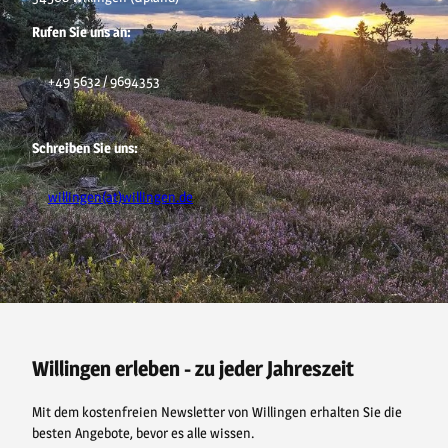
Rufen Sie uns an:
+49 5632 / 9694353
Schreiben Sie uns:
willingen(at)willingen.de
F
P
Y
I
a
i
o
n
c
n
u
s
e
t
t
t
b
e
u
a
o
r
b
g
o
e
e
r
Willingen erleben - zu jeder Jahreszeit
k
s
a
t
m
Mit dem kostenfreien Newsletter von Willingen erhalten Sie die
besten Angebote, bevor es alle wissen.