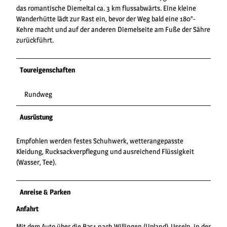
das romantische Diemeltal ca. 3 km flussabwärts. Eine kleine
Wanderhütte lädt zur Rast ein, bevor der Weg bald eine 180°-
Kehre macht und auf der anderen Diemelseite am Fuße der Sähre
zurückführt.
Toureigenschaften
Rundweg
Ausrüstung
Empfohlen werden festes Schuhwerk, wetterangepasste
Kleidung, Rucksackverpflegung und ausreichend Flüssigkeit
(Wasser, Tee).
Anreise & Parken
Anfahrt
Mit dem Auto über die B251 nach Willingen (Upland)-Usseln, in der