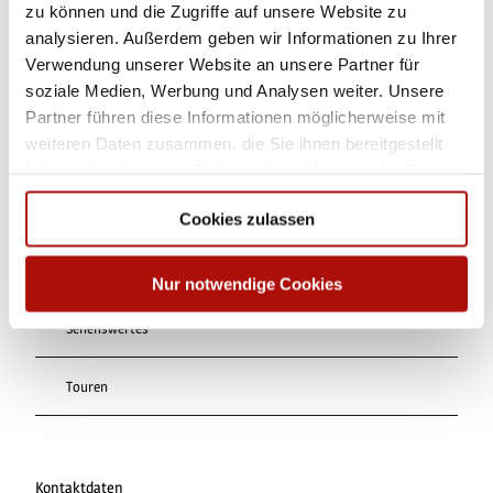
zu können und die Zugriffe auf unsere Website zu
Dieser Seiteninhalt wurde teilweise oder vollständig durch KI
analysieren. Außerdem geben wir Informationen zu Ihrer
optimiert oder erstellt.
Verwendung unserer Website an unsere Partner für
soziale Medien, Werbung und Analysen weiter. Unsere
Partner führen diese Informationen möglicherweise mit
weiteren Daten zusammen, die Sie ihnen bereitgestellt
haben oder die sie im Rahmen Ihrer Nutzung der Dienste
In der Nähe
Auf der Karte anschauen
gesammelt haben.
Cookies zulassen
Veranstaltung
Nur notwendige Cookies
Sehenswertes
Touren
Kontaktdaten