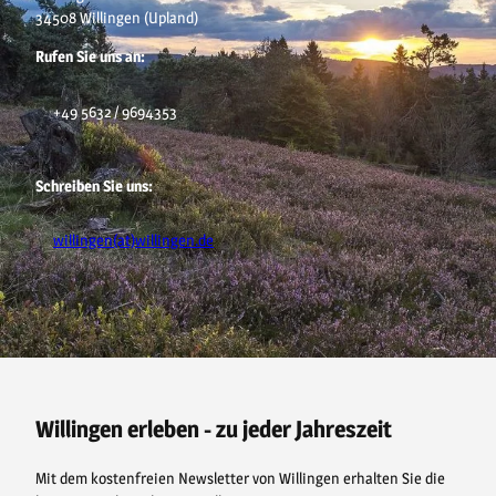
34508 Willingen (Upland)
Rufen Sie uns an:
+49 5632 / 9694353
Schreiben Sie uns:
willingen(at)willingen.de
F
P
Y
I
a
i
o
n
c
n
u
s
e
t
t
t
b
e
u
a
o
r
b
g
o
e
e
r
Willingen erleben - zu jeder Jahreszeit
k
s
a
t
m
Mit dem kostenfreien Newsletter von Willingen erhalten Sie die