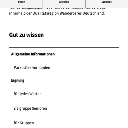
Wanderportal
Route
Anrufen
Website
Wanderausgangspunkt für die verschiedene Wanderwege
innerhalb der Qualitätsregion Wanderbares Deutschland.
Gut zu wissen
Allgemeine Informationen
Parkplätze vorhanden
Eignung
für jedes Wetter
Zielgruppe Senioren
für Gruppen