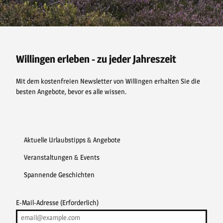
F
P
Y
I
a
i
o
n
c
n
u
s
e
t
t
t
b
e
u
a
o
r
b
g
o
e
e
r
Willingen erleben - zu jeder Jahreszeit
k
s
a
t
m
Mit dem kostenfreien Newsletter von Willingen erhalten Sie die
besten Angebote, bevor es alle wissen.
Aktuelle Urlaubstipps & Angebote
Veranstaltungen & Events
Spannende Geschichten
E-Mail-Adresse
(Erforderlich)