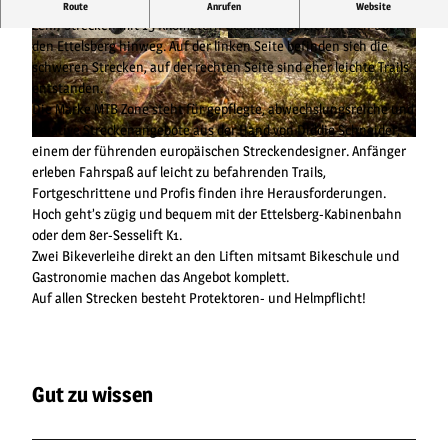
Flow, Glücksgefühle, Adrenalin
Route
Anrufen
Website
Zehn Strecken mit 15 Kilometern Gesamtlänge ziehen sich über
den Ettelsberg hinweg. Auf der linken Seite befinden sich die
© MTB Zone Bikepark Willingen, Leopold Herm
© MTB Zone Bikepark Willingen, Leopold Herm
ann, Trailfocusphotography |
CC-BY-SA
ann |
CC-BY-SA
schweren Strecken, auf der rechten Seite sind eher leichte Trails
entstanden.
Die Marke MTB Zone steht für gepflegte, abwechslungsreiche und
kreative Streckenangebote aus der Hand von Diddie Schneider,
© MTB Zone Bikepark Willingen, Leopold Hermann |
CC-BY-SA
einem der führenden europäischen Streckendesigner. Anfänger
erleben Fahrspaß auf leicht zu befahrenden Trails,
Fortgeschrittene und Profis finden ihre Herausforderungen.
Hoch geht’s zügig und bequem mit der Ettelsberg-Kabinenbahn
oder dem 8er-Sesselift K1.
Zwei Bikeverleihe direkt an den Liften mitsamt Bikeschule und
Gastronomie machen das Angebot komplett.
Auf allen Strecken besteht Protektoren- und Helmpflicht!
Gut zu wissen