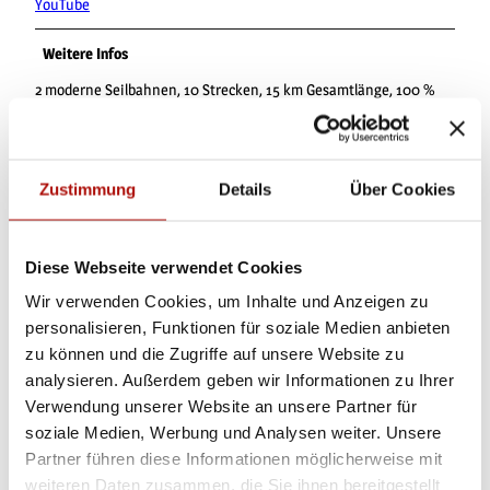
YouTube
Weitere Infos
2 moderne Seilbahnen, 10 Strecken, 15 km Gesamtlänge, 100 %
Fahrspaß
Ansprechpartner:in
Zustimmung
Details
Über Cookies
MTB Zone Willingen UG
Autor:in
Diese Webseite verwendet Cookies
Tourist-Information Willingen
Wir verwenden Cookies, um Inhalte und Anzeigen zu
personalisieren, Funktionen für soziale Medien anbieten
Organisation
zu können und die Zugriffe auf unsere Website zu
Tourist-Information Willingen
analysieren. Außerdem geben wir Informationen zu Ihrer
Verwendung unserer Website an unsere Partner für
Lizenz (Stammdaten)
soziale Medien, Werbung und Analysen weiter. Unsere
Tourist-Information Willingen
Partner führen diese Informationen möglicherweise mit
weiteren Daten zusammen, die Sie ihnen bereitgestellt