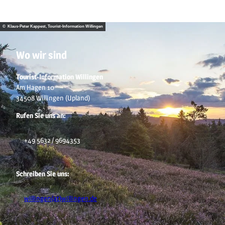
© Klaus-Peter Kappest, Tourist-Information Willingen
Wo wir sind
Tourist-Information Willingen
Am Hagen 10
34508 Willingen (Upland)
Rufen Sie uns an:
+49 5632 / 9694353
Schreiben Sie uns:
willingen(at)willingen.de