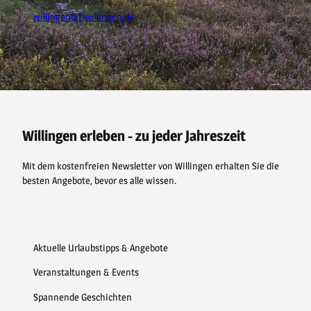
willingen(at)willingen.de
F
P
Y
I
a
i
o
n
c
n
u
s
e
t
t
t
b
e
u
a
o
r
b
g
o
e
e
r
Willingen erleben - zu jeder Jahreszeit
k
s
a
t
m
Mit dem kostenfreien Newsletter von Willingen erhalten Sie die
besten Angebote, bevor es alle wissen.
Aktuelle Urlaubstipps & Angebote
Veranstaltungen & Events
Spannende Geschichten