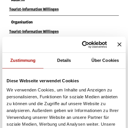
Tourist-Information Willingen
Organisation
Tourist-Information Willingen
Lizenz (Stammdaten)
Tourist-Information Willingen Am Hagen 10 34508 Willingen Tel.
+49 5632 / 9694353
Zustimmung
Details
Über Cookies
Diese Webseite verwendet Cookies
Wir verwenden Cookies, um Inhalte und Anzeigen zu
personalisieren, Funktionen für soziale Medien anbieten
zu können und die Zugriffe auf unsere Website zu
In der Nähe
Auf der Karte anschauen
analysieren. Außerdem geben wir Informationen zu Ihrer
Verwendung unserer Website an unsere Partner für
soziale Medien, Werbung und Analysen weiter. Unsere
Veranstaltung