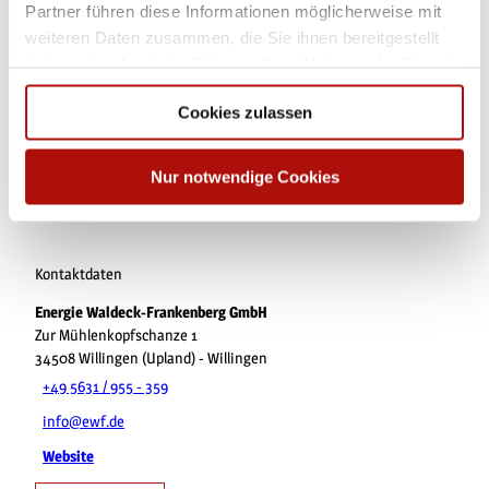
Partner führen diese Informationen möglicherweise mit
weiteren Daten zusammen, die Sie ihnen bereitgestellt
Sehenswertes
haben oder die sie im Rahmen Ihrer Nutzung der Dienste
gesammelt haben.
Cookies zulassen
Touren
Webcams
Nur notwendige Cookies
Kontaktdaten
Energie Waldeck-Frankenberg GmbH
Zur Mühlenkopfschanze 1
34508
Willingen (Upland)
- Willingen
+49 5631 / 955 - 359
info@ewf.de
Website