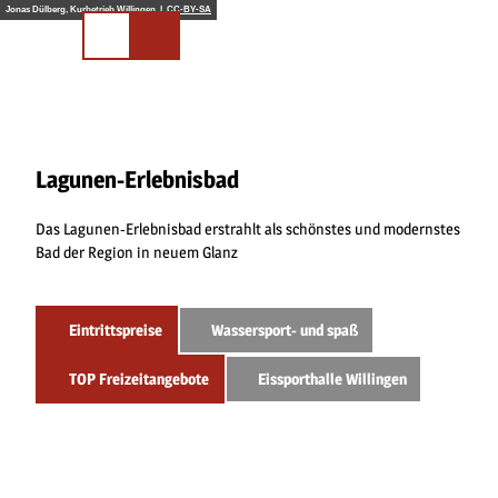
Z
Jonas Dülberg, Kurbetrieb Willingen |
CC-BY-SA
u
Merkliste
Suchen
m
I
n
h
a
l
Lagunen-Erlebnisbad
t
Das Lagunen-Erlebnisbad erstrahlt als schönstes und modernstes
Bad der Region in neuem Glanz
Eintrittspreise
Wassersport- und spaß
TOP Freizeitangebote
Eissporthalle Willingen