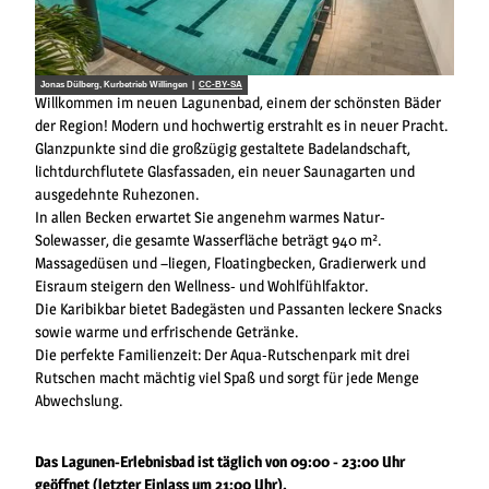
Jonas Dülberg, Kurbetrieb Willingen |
CC-BY-SA
Willkommen im neuen Lagunenbad, einem der schönsten Bäder
der Region! Modern und hochwertig erstrahlt es in neuer Pracht.
Glanzpunkte sind die großzügig gestaltete Badelandschaft,
lichtdurchflutete Glasfassaden, ein neuer Saunagarten und
ausgedehnte Ruhezonen.
In allen Becken erwartet Sie angenehm warmes Natur-
Solewasser, die gesamte Wasserfläche beträgt 940 m².
Massagedüsen und –liegen, Floatingbecken, Gradierwerk und
Eisraum steigern den Wellness- und Wohlfühlfaktor.
Die Karibikbar bietet Badegästen und Passanten leckere Snacks
sowie warme und erfrischende Getränke.
Die perfekte Familienzeit: Der Aqua-Rutschenpark mit drei
Rutschen macht mächtig viel Spaß und sorgt für jede Menge
Abwechslung.
Das Lagunen-Erlebnisbad ist täglich von 09:00 - 23:00 Uhr
geöffnet (letzter Einlass um 21:00 Uhr).