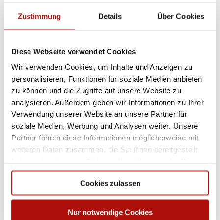
Wasserfläche mit drei 25 m Schwimmbahnen, einmal mit 115
m² Wasserfläche, Massageliegen, Bodensprudler,
Zustimmung
Details
Über Cookies
Rückenmassagedüsen und kleines 33°C Warmbecken in
gemütlicher Bruchsteinnische mit Blick in den
Wellnessbereich
Diese Webseite verwendet Cookies
37°C Whirlpool mit Blick in die großzügige Badehalle
Wir verwenden Cookies, um Inhalte und Anzeigen zu
Außenbecken im Saunagarten (31°C), unterteilt in
personalisieren, Funktionen für soziale Medien anbieten
Floatingbecken mit hohem Natur-Solegehalt (16,5 %) und 85m²
zu können und die Zugriffe auf unsere Website zu
Becken mit Natur-Solegehalt, Massagedüsen, Massageliegen
analysieren. Außerdem geben wir Informationen zu Ihrer
und Stegbrücke
Verwendung unserer Website an unsere Partner für
Außenbecken im Textilbereich (31°) mit Natur-Solegehalt, 175
soziale Medien, Werbung und Analysen weiter. Unsere
m² Wasserfläche, Massageliegen und Nackenschwalldusche
Partner führen diese Informationen möglicherweise mit
Ruheräume und Ruhezonen im Innen- und Außenbereich,
weiteren Daten zusammen, die Sie ihnen bereitgestellt
großzügige Liegewiese
haben oder die sie im Rahmen Ihrer Nutzung der Dienste
gesammelt haben.
Neu angelegter Saunagarten mit sechs Themen-Saunen u. a.
mit Wald-Ambiente und Panoramafenstern
Cookies zulassen
Sanarium, Textilsauna, Infrarot-Wärmekabinen, Dampfbad
Erlebnisduschen zur Herz-/Kreislauf-Aktivierung
Nur notwendige Cookies