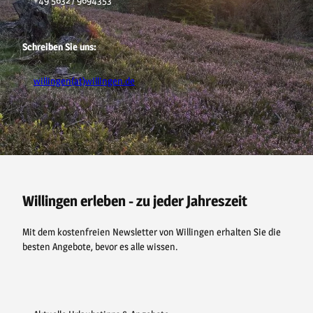
Schreiben Sie uns:
willingen(at)willingen.de
F
P
Y
I
a
i
o
n
c
n
u
s
e
t
t
t
b
e
u
a
o
r
b
g
o
e
e
r
Willingen erleben - zu jeder Jahreszeit
k
s
a
t
m
Mit dem kostenfreien Newsletter von Willingen erhalten Sie die
besten Angebote, bevor es alle wissen.