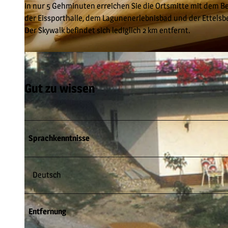
In nur 5 Gehminuten erreichen Sie die Ortsmitte mit dem 
der Eissporthalle, dem Lagunenerlebnisbad und der Ettelsb
Der Skywalk befindet sich lediglich 2 km entfernt.
© Friedrich Kramer |
CC-BY-SA
Gut zu wissen
Sprachkenntnisse
Deutsch
Entfernung