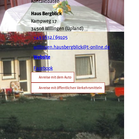
Kontaktdaten
Haus Bergblick
Kampweg 17
34508
Willingen (Upland)
+49 5632 / 69105
willingen.hausbergblick@t-online.de
Website
Facebook
Anreise mit dem Auto
Anreise mit öffentlichen Verkehrsmitteln