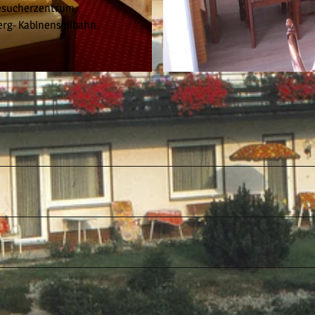
Besucherzentrum,
erg- Kabinenseilbahn.
© Friedrich Kramer |
CC-BY-SA