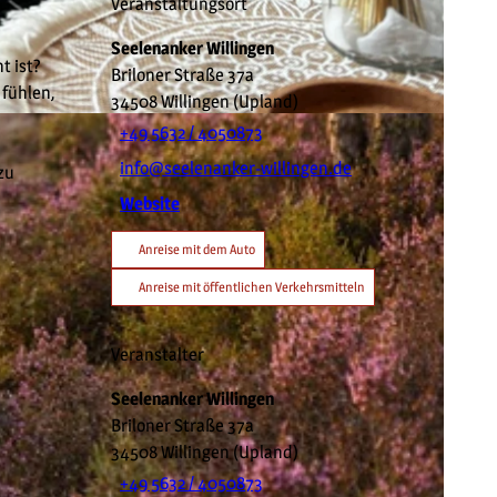
Veranstaltungsort
Seelenanker Willingen
t ist?
Briloner Straße 37a
fühlen,
34508
Willingen (Upland)
+49 5632 / 4050873
info@seelenanker-willingen.de
zu
Website
Anreise mit dem Auto
Anreise mit öffentlichen Verkehrsmitteln
Veranstalter
Seelenanker Willingen
Briloner Straße 37a
34508
Willingen (Upland)
+49 5632 / 4050873