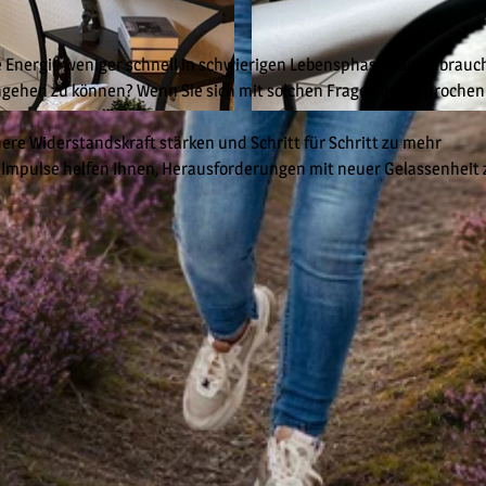
 Energie weniger schnell in schwierigen Lebensphasen aufgebrauch
ngehen zu können? Wenn Sie sich mit solchen Fragen angesprochen 
© Silke Quick |
CC-BY-SA
nere Widerstandskraft stärken und Schritt für Schritt zu mehr
 Impulse helfen Ihnen, Herausforderungen mit neuer Gelassenheit 