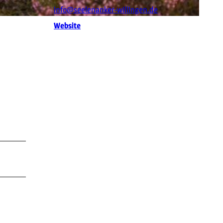
info@seelenanker-willingen.de
Website