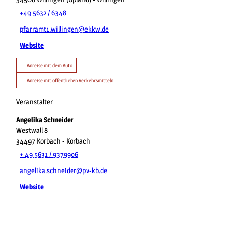
+49 5632 / 6348
pfarramt1.willingen@ekkw.de
Website
Anreise mit dem Auto
Anreise mit öffentlichen Verkehrsmitteln
Veranstalter
Angelika Schneider
Westwall 8
34497
Korbach
- Korbach
+ 49 5631 / 9379906
angelika.schneider@pv-kb.de
Website