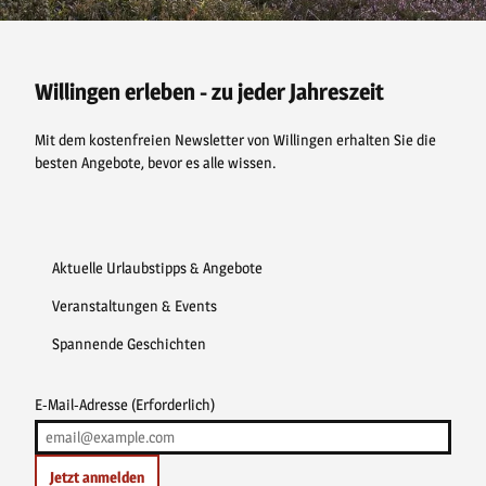
a
i
o
n
c
n
u
s
e
t
t
t
b
e
u
a
o
r
b
g
o
e
e
r
Willingen erleben - zu jeder Jahreszeit
k
s
a
t
m
Mit dem kostenfreien Newsletter von Willingen erhalten Sie die
besten Angebote, bevor es alle wissen.
Aktuelle Urlaubstipps & Angebote
Veranstaltungen & Events
Spannende Geschichten
E-Mail-Adresse
(Erforderlich)
Jetzt anmelden