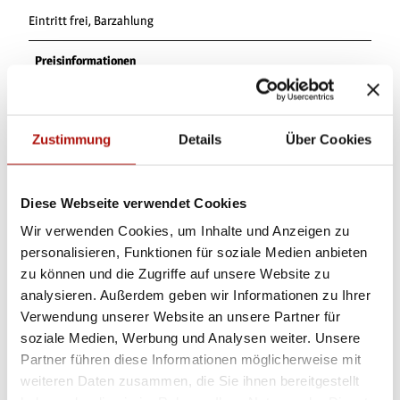
Eintritt frei, Barzahlung
Preisinformationen
Statt einer Teilnahmegebühr freuen wir uns über eine Spende
für die Yoga-Arbeit.
Zustimmung
Details
Über Cookies
Ansprechpartner:in
Angelika Schneider
Diese Webseite verwendet Cookies
Autor:in
Wir verwenden Cookies, um Inhalte und Anzeigen zu
Tourist-Information Willingen
personalisieren, Funktionen für soziale Medien anbieten
zu können und die Zugriffe auf unsere Website zu
Organisation
analysieren. Außerdem geben wir Informationen zu Ihrer
Verwendung unserer Website an unsere Partner für
Tourist-Information Willingen
soziale Medien, Werbung und Analysen weiter. Unsere
Lizenz (Stammdaten)
Partner führen diese Informationen möglicherweise mit
weiteren Daten zusammen, die Sie ihnen bereitgestellt
Tourist-Information Willingen