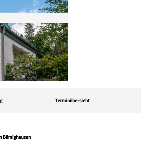
ng
Terminübersicht
in Bömighausen