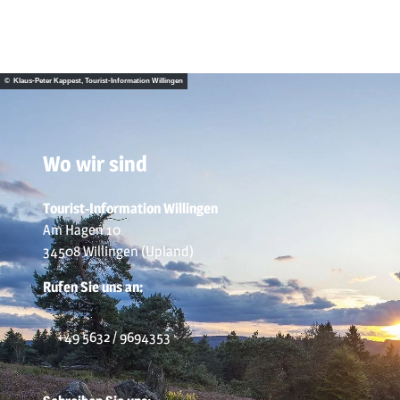
© Klaus-Peter Kappest, Tourist-Information Willingen
Wo wir sind
Tourist-Information Willingen
Am Hagen 10
34508 Willingen (Upland)
Rufen Sie uns an:
+49 5632 / 9694353