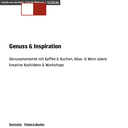
Z
Familie von der Heide, Café Alt-Willingen |
CC-BY-SA
u
Merkliste
Suchen
m
I
n
h
a
l
Genuss & Inspiration
t
Genussmomente mit Kaffee & Kuchen, Käse- & Wein sowie
kreative Kochideen & Workshops
Startseite
Planen & Buchen