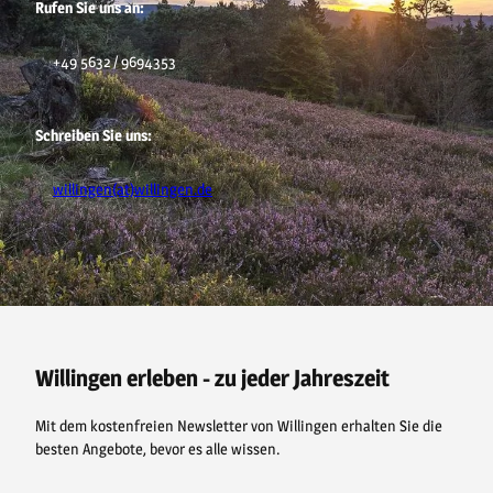
Rufen Sie uns an:
+49 5632 / 9694353
Schreiben Sie uns:
willingen(at)willingen.de
F
P
Y
I
a
i
o
n
c
n
u
s
e
t
t
t
b
e
u
a
o
r
b
g
o
e
e
r
Willingen erleben - zu jeder Jahreszeit
k
s
a
t
m
Mit dem kostenfreien Newsletter von Willingen erhalten Sie die
besten Angebote, bevor es alle wissen.