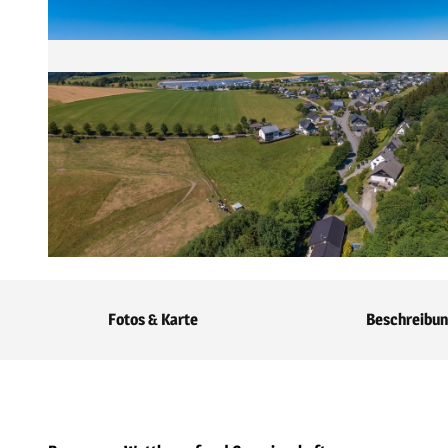
© Tourist-Information Willingen, Maik Julemann |
CC-BY-SA
Fotos & Karte
Beschreibu